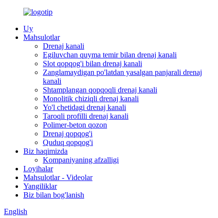
Uy
Mahsulotlar
Drenaj kanali
Egiluvchan quyma temir bilan drenaj kanali
Slot qopqog'i bilan drenaj kanali
Zanglamaydigan po'latdan yasalgan panjarali drenaj
kanali
Shtamplangan qopqoqli drenaj kanali
Monolitik chiziqli drenaj kanali
Yo'l chetidagi drenaj kanali
Taroqli profilli drenaj kanali
Polimer-beton qozon
Drenaj qopqog'i
Quduq qopqog'i
Biz haqimizda
Kompaniyaning afzalligi
Loyihalar
Mahsulotlar - Videolar
Yangiliklar
Biz bilan bog'lanish
English