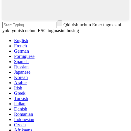
Qidirish uchun Enter tugmasini
yoki yopish uchun ESC tugmasini bosing
English
French
German
Portuguese
Spanish
Russian
Japanese
Korean
Arabic
Irish
Greek
Turkish
Italian
Danish
Romanian
Indonesian
Czech
Afrikaans