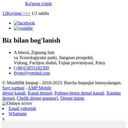
Ko'proq o'qish
1
2
Keyingi >
>>
1/2 sahifa
Biz bilan bog'lanish
A binosi, Ziguang fani
va Texnologiyalar parki, Jiangnan prospekti,
Vulong, Fuchjou shahri, Fujian provinsiyasi, Xitoy
(+86)15855182300
fjyete@yeteind.com
© Mualliflik huquqi - 2010-2023: Barcha huquqlar himoyalangan.
Sayt xaritasi
-
AMP Mobile
drenaj kanali
,
Kanal drenaji
,
Polimer-beton drenaj kanali
,
Xandaq
drenaji
,
Chelik drenaj qopqog'i
,
Drenaj tizimi
,
Email yuborish
Whatsapp
x