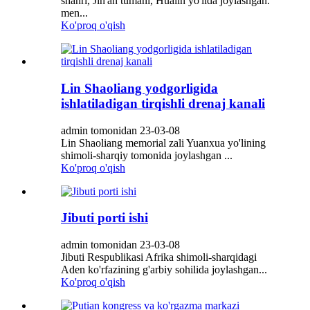
shahri, Jin'an tumani, Hualin yo'lida joylashgan.
men...
Ko'proq o'qish
Lin Shaoliang yodgorligida
ishlatiladigan tirqishli drenaj kanali
admin tomonidan 23-03-08
Lin Shaoliang memorial zali Yuanxua yo'lining
shimoli-sharqiy tomonida joylashgan ...
Ko'proq o'qish
Jibuti porti ishi
admin tomonidan 23-03-08
Jibuti Respublikasi Afrika shimoli-sharqidagi
Aden ko'rfazining g'arbiy sohilida joylashgan...
Ko'proq o'qish