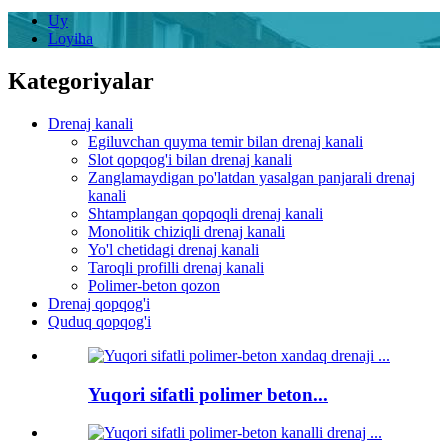
Uy
Loyiha
Kategoriyalar
Drenaj kanali
Egiluvchan quyma temir bilan drenaj kanali
Slot qopqog'i bilan drenaj kanali
Zanglamaydigan po'latdan yasalgan panjarali drenaj
kanali
Shtamplangan qopqoqli drenaj kanali
Monolitik chiziqli drenaj kanali
Yo'l chetidagi drenaj kanali
Taroqli profilli drenaj kanali
Polimer-beton qozon
Drenaj qopqog'i
Quduq qopqog'i
Yuqori sifatli polimer beton...